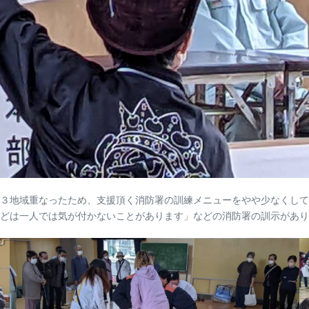
３地域重なったため、支援頂く消防署の訓練メニューをやや少なくして
どは一人では気が付かないことがあります」などの消防署の訓示があり