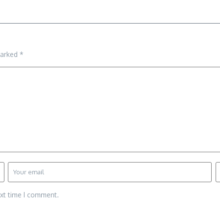
marked
*
ext time I comment.