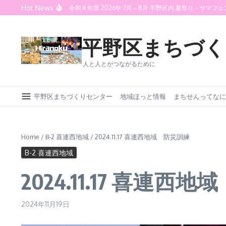
Skip to content
Hot News
火の夕べ 2026
令和８年度 2026年 7月～8月 平野区内 夏祭り・サマフェス情
平野区まちづく
人と人とがつながるために
平野区まちづくりセンター
地域ほっと情報
まちせんってなに
Home
/
B-2 喜連西地域
/
2024.11.17 喜連西地域 防災訓練
B-2 喜連西地域
2024.11.17 喜連西
2024年11月19日