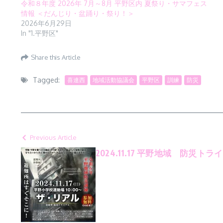
令和８年度 2026年 7月～8月 平野区内 夏祭り・サマフェス
情報 ＜だんじり・盆踊り・祭り！＞
2026年6月29日
In "1.平野区"
Share this Article
Tagged:
喜連西
地域活動協議会
平野区
訓練
防災
Previous Article
2024.11.17 平野地域 防災トラ