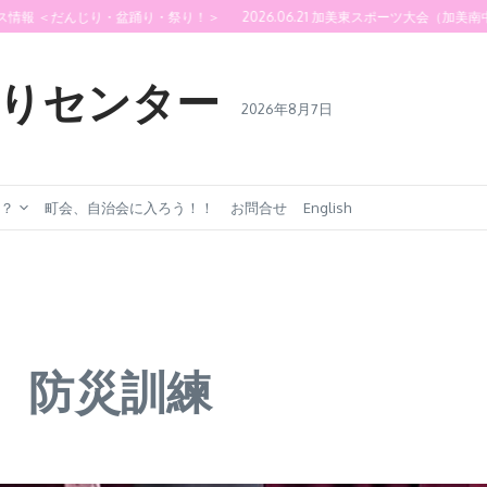
報 ＜だんじり・盆踊り・祭り！＞
2026.06.21 加美東スポーツ大会（加美南中学校
りセンター
2026年8月7日
？
町会、自治会に入ろう！！
お問合せ
English
地域 防災訓練