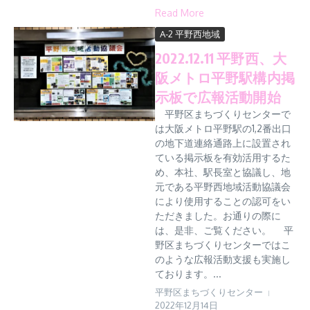
Read More
A-2 平野西地域
2022.12.11 平野西、大
阪メトロ平野駅構内掲
示板で広報活動開始
平野区まちづくりセンターで
は大阪メトロ平野駅の1,2番出口
の地下道連絡通路上に設置され
ている掲示板を有効活用するた
め、本社、駅長室と協議し、地
元である平野西地域活動協議会
により使用することの認可をい
ただきました。お通りの際に
は、是非、ご覧ください。 平
野区まちづくりセンターではこ
のような広報活動支援も実施し
ております。...
平野区まちづくりセンター
2022年12月14日