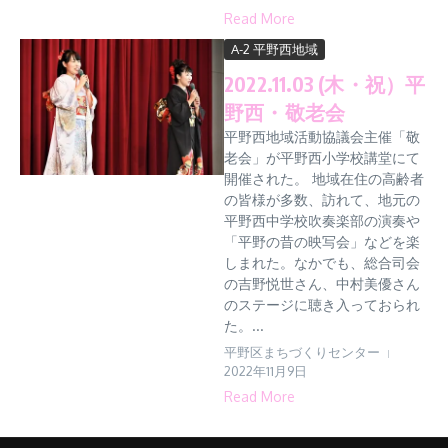
Read More
A-2 平野西地域
2022.11.03 (木・祝）平
野西・敬老会
平野西地域活動協議会主催「敬
老会」が平野西小学校講堂にて
開催された。 地域在住の高齢者
の皆様が多数、訪れて、地元の
平野西中学校吹奏楽部の演奏や
「平野の昔の映写会」などを楽
しまれた。なかでも、総合司会
の吉野悦世さん、中村美優さん
のステージに聴き入っておられ
た。...
平野区まちづくりセンター
2022年11月9日
Read More