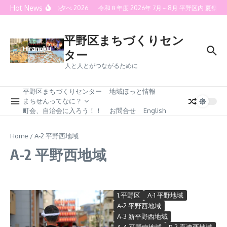
Skip to content
Hot News
喜連灯火の夕べ 2026
令和８年度 2026年 7月～8月 平野区内 夏
平野区まちづくりセン
ター
人と人とがつながるために
平野区まちづくりセンター
地域ほっと情報
まちせんってなに？
町会、自治会に入ろう！！
お問合せ
English
Home
/
A-2 平野西地域
A-2 平野西地域
1.平野区
A-1 平野地域
A-2 平野西地域
A-3 新平野西地域