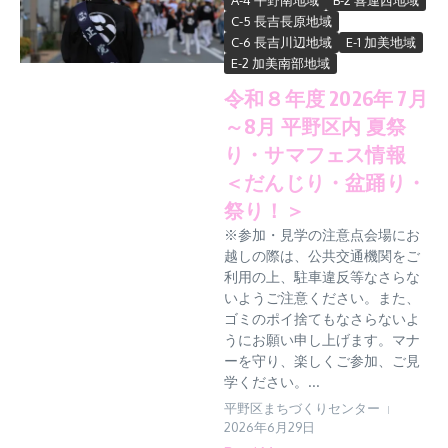
A-4 平野南地域
B-2 喜連西地域
C-5 長吉長原地域
C-6 長吉川辺地域
E-1 加美地域
E-2 加美南部地域
令和８年度 2026年 7月
～8月 平野区内 夏祭
り・サマフェス情報
＜だんじり・盆踊り・
祭り！＞
※参加・見学の注意点会場にお
越しの際は、公共交通機関をご
利用の上、駐車違反等なさらな
いようご注意ください。また、
ゴミのポイ捨てもなさらないよ
うにお願い申し上げます。マナ
ーを守り、楽しくご参加、ご見
学ください。...
平野区まちづくりセンター
2026年6月29日