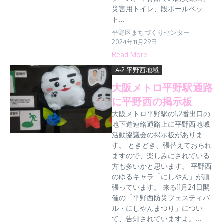
災害用トイレ、段ボールベッ
ト...
平野区まちづくりセンター
2024年11月29日
Read More
A-2 平野西地域
大阪メトロ平野駅通路
に平野西の掲示板
大阪メトロ平野駅の1,2番出口の
地下道連絡通路上に平野西地域
活動協議会の掲示板がありま
す。 ときどき、張替えておられ
ますので、楽しみにされている
方も多いかと思います。 平野西
のゆるキャラ「にしやん」が頑
張っています。 来る11月24日開
催の「平野西防災フェスティバ
ル・にしやんまつり」につい
て、告知されていますよ。...