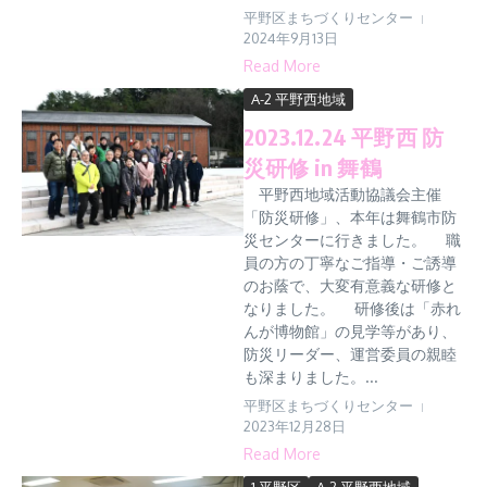
平野区まちづくりセンター
2024年9月13日
Read More
A-2 平野西地域
2023.12.24 平野西 防
災研修 in 舞鶴
平野西地域活動協議会主催
「防災研修」、本年は舞鶴市防
災センターに行きました。 職
員の方の丁寧なご指導・ご誘導
のお蔭で、大変有意義な研修と
なりました。 研修後は「赤れ
んが博物館」の見学等があり、
防災リーダー、運営委員の親睦
も深まりました。...
平野区まちづくりセンター
2023年12月28日
Read More