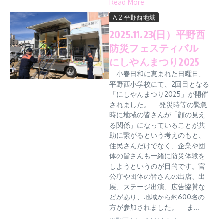
Read More
A-2 平野西地域
2025.11.23(日）平野西
防災フェスティバル
にしやんまつり2025
小春日和に恵まれた日曜日、
平野西小学校にて、2回目となる
「にしやんまつり2025」が開催
されました。 発災時等の緊急
時に地域の皆さんが「顔の見え
る関係」になっていることが共
助に繋がるという考えのもと、
住民さんだけでなく、企業や団
体の皆さんも一緒に防災体験を
しようというのが目的です。官
公庁や団体の皆さんの出店、出
展、ステージ出演、広告協賛な
どがあり、地域から約600名の
方が参加されました。 ま...