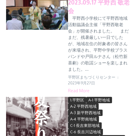
2023.09.17 平野西 敬老
会
平野西小学校にて平野西地域
活動協議会主催「平野西敬老
会」が開催されました。 まだ
まだ、残暑厳しい一日でした
が、地域在住の対象者の皆さん
が来場され、平野中学校ブラス
バンドや戸田ルナさん（松竹新
喜劇）の歌謡ショーを楽しまれ
ました。...
平野区まちづくりセンター
2023年9月27日
Read More
1.平野区
A-1 平野地域
A-2 平野西地域
A-3 新平野西地域
A-4 平野南地域
C-1 長吉東部地域
C-6 長吉川辺地域