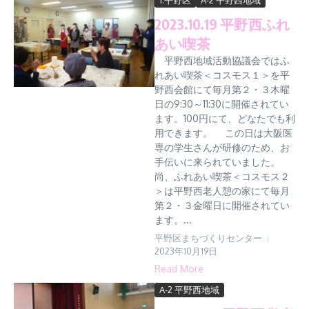
1.平野区
A-2 平野西地域
2023.10.19 平野西ふれ
あい喫茶
平野西地域活動協議会ではふ
れあい喫茶＜コスモス１＞を平
野西会館にて毎月第２・３木曜
日の9:30～11:30に開催されてい
ます。100円にて、どなたでも利
用できます。 この日は大阪医
専の学生さんが研修のため、お
手伝いに来られていました。
尚、ふれあい喫茶＜コスモス２
＞は平野西老人憩の家にて毎月
第２・３金曜日に開催されてい
ます。...
平野区まちづくりセンター
2023年10月19日
Read More
A-2 平野西地域