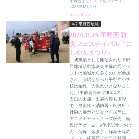
平野区まちづくりセンター
2025年12月2日
Read More
A-2 平野西地域
2024.11.24 平野西 防
災フェスティバル「に
しやんまつり」
初事業として開催された平野
西地域活動協議会主催の同イベ
ントは地域から多くの方が参加
され、会場となった平野西小学
校は始終、大賑わいとなりまし
た。(主催者発表 約1000名）
当日の出店・出展内容も多彩
で、自衛隊・消防署・区役所・
社協の展示と防災クイズ等に、
アニメキャラ・グッズ販売、輪
投げ等ゲーム、α化米試食、おで
ん、蒲鉾、焼き芋、綿菓子等の
ブース、体育館での防災動画、