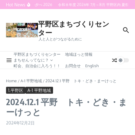
Skip to content
Hot News
喜連灯火の夕べ 2026
令和８年度 2026年 7月～8月 平野区内 夏
平野区まちづくりセン
ター
人と人とがつながるために
平野区まちづくりセンター
地域ほっと情報
まちせんってなに？
町会、自治会に入ろう！！
お問合せ
English
Home
/
A-1 平野地域
/
2024.12.1 平野 トキ・どき・まーけっと
1.平野区
A-1 平野地域
2024.12.1 平野 トキ・どき・ま
ーけっと
2024年12月2日