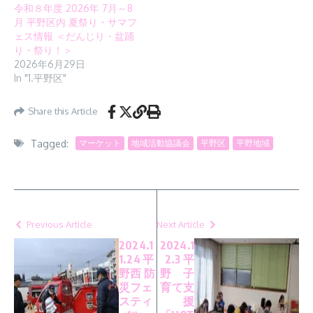
令和８年度 2026年 7月～8
月 平野区内 夏祭り・サマフ
ェス情報 ＜だんじり・盆踊
り・祭り！＞
2026年6月29日
In "1.平野区"
Share this Article
Tagged:
マーケット
地域活動協議会
平野区
平野地域
Previous Article
Next Article
2024.1
2024.1
1.24 平
2.3 平
野西 防
野 子
災フェ
育て支
スティ
援