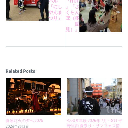
バル
「HOT
「にし
」「さ
やんま
くらん
つり」
ぼ（多
胎
児）」
Related Posts
喜連灯火の夕べ 2026
令和８年度 2026年 7月～8月 平
野区内 夏祭り・サマフェス情
2026年8月3日