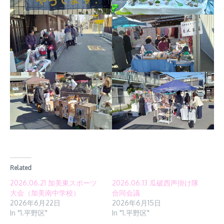
Related
2026.06.21 加美東スポーツ
2026.06.13 瓜破西声掛け隊
大会（加美南中学校）
合同会議
2026年6月22日
2026年6月15日
In "1.平野区"
In "1.平野区"