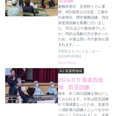
避難所受付、災害時トイレ運
用、AED使用上の注意、三角巾
の使用法、煙中避難訓練、消火
器使用訓練を順番に行いまし
た。50人ほどの参加者でした
が、内訳は高齢の方が多かった
ため、今後は若い方の参加も望
まれます。...
平野区まちづくりセンター
2025年11月18日
Read More
B-2 喜連西地域
2024.11.17 喜連西地
域 防災訓練
毎年、年二回の訓練を熱心にし
ておられます。今年は防災訓練
が３地域重なったため、支援頂
く消防署の訓練メニューをやや
少なくして行われました。災害