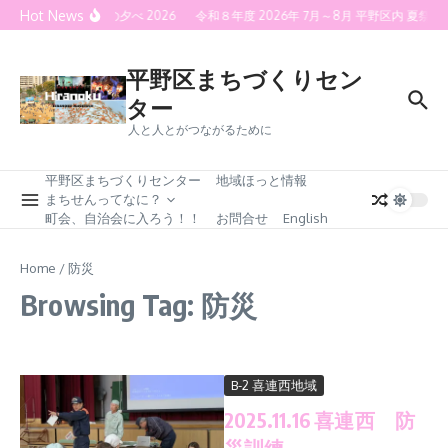
Skip to content
Hot News
喜連灯火の夕べ 2026
令和８年度 2026年 7月～8月 平野区内 夏
平野区まちづくりセン
ター
人と人とがつながるために
平野区まちづくりセンター
地域ほっと情報
まちせんってなに？
町会、自治会に入ろう！！
お問合せ
English
Home
/
防災
Browsing Tag: 防災
B-2 喜連西地域
2025.11.16 喜連西 防
災訓練