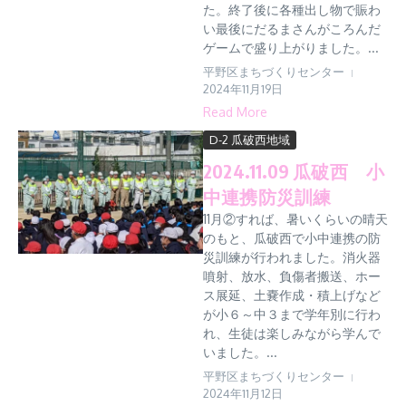
た。終了後に各種出し物で賑わ
い最後にだるまさんがころんだ
ゲームで盛り上がりました。...
平野区まちづくりセンター
2024年11月19日
Read More
D-2 瓜破西地域
2024.11.09 瓜破西 小
中連携防災訓練
11月②すれば、暑いくらいの晴天
のもと、瓜破西で小中連携の防
災訓練が行われました。消火器
噴射、放水、負傷者搬送、ホー
ス展延、土嚢作成・積上げなど
が小６～中３まで学年別に行わ
れ、生徒は楽しみながら学んで
いました。...
平野区まちづくりセンター
2024年11月12日