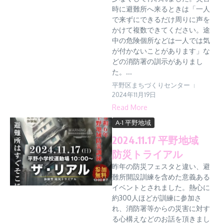
時に避難所へ来るときは「一人
で来ずにできるだけ周りに声を
かけて複数できてください。途
中の危険個所などは一人では気
が付かないことがあります」な
どの消防署の訓示がありまし
た。...
平野区まちづくりセンター
2024年11月19日
Read More
A-1 平野地域
2024.11.17 平野地域
防災トライアル
昨年の防災フェスタと違い、避
難所開設訓練を含めた意義ある
イベントとされました。熱心に
約300人ほどが訓練に参加さ
れ、消防署等からの災害に対す
る心構えなどのお話を頂きまし