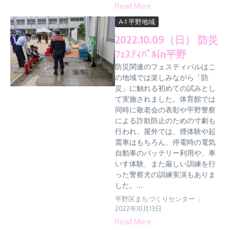
Read More
A-1 平野地域
2022.10.09（日） 防災
ﾌｪｽﾃｨﾊﾞﾙin平野
防災関連のフェスティバルはこ
の地域では楽しみながら「防
災」に触れる初めての試みとし
て実施されました。体育館では
同時に敬老会の表彰や平野警察
による詐欺防止のための寸劇も
行われ、屋外では、煙体験や起
震車はもちろん、停電時の電気
自動車のバッテリー利用や、車
いす体験、また厳しい訓練を行
った警察犬の訓練実演もありま
した。...
平野区まちづくりセンター
2022年10月13日
Read More