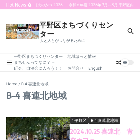
Skip to content
Hot News
喜連灯火の夕べ 2026
令和８年度 2026年 7月～8月 平野区
平野区まちづくりセン
ター
人と人とがつながるために
平野区まちづくりセンター
地域ほっと情報
まちせんってなに？
町会、自治会に入ろう！！
お問合せ
English
Home
/
B-4 喜連北地域
B-4 喜連北地域
1.平野区
B-4 喜連北地域
2024.10.25 喜連北 青
空カフェ