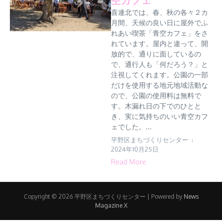
喜連北では、春、秋の各々２カ
月間、天候の良い日に屋外でふ
れあい喫茶「青空カフェ」をさ
れています。屋内と違って、開
放的で、通りに面しているの
で、通行人も「何だろう？」と
注視してくれます。公園の一部
だけを使用する地元地域活動な
ので、公園の使用料は無料で
す。木漏れ日の下でのひとと
き、実に気持ちのいい青空カフ
ェでした。...
平野区まちづくりセンター
2024年10月25日
Read More
Copyright © 2026 平野区まちづくりセンター | Powered by
News
Magazine X