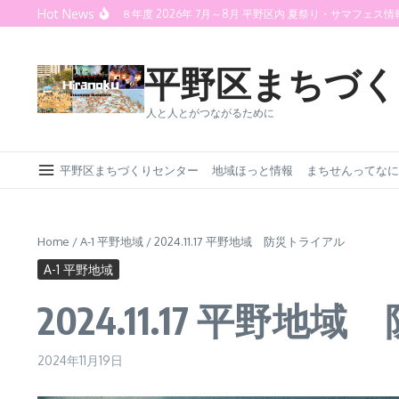
Skip to content
Hot News
令和８年度 2026年 7月～8月 平野区内 夏祭り・サマフェス情報 ＜だんじり・
平野区まちづく
人と人とがつながるために
平野区まちづくりセンター
地域ほっと情報
まちせんってなに
Home
/
A-1 平野地域
/
2024.11.17 平野地域 防災トライアル
A-1 平野地域
2024.11.17 平野
2024年11月19日