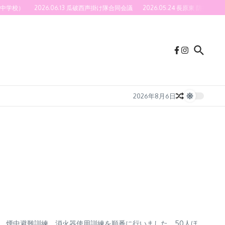
中学校）
2026.06.13 瓜破西声掛け隊合同会議
2026.05.24 長原東 防災訓
2026年8月6日
法、煙中避難訓練、消火器使用訓練を順番に行いました。50人ほ