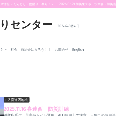
ェス情報 ＜だんじり・盆踊り・祭り！＞
2026.06.21 加美東スポーツ大会（加美南
りセンター
2026年8月6日
？
町会、自治会に入ろう！！
お問合せ
English
B-2 喜連西地域
2025.11.16 喜連西 防災訓練
避難所受付、災害時トイレ運用、AED使用上の注意、三角巾の使用