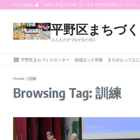
Skip to content
Hot News
喜連灯火の夕べ 2026
令和８年度 2026年 7月～8月 平野区内 夏祭り・サマフ
平野区まちづく
人と人とがつながるために
平野区まちづくりセンター
地域ほっと情報
まちせんってなに
Home
/
訓練
Browsing Tag: 訓練