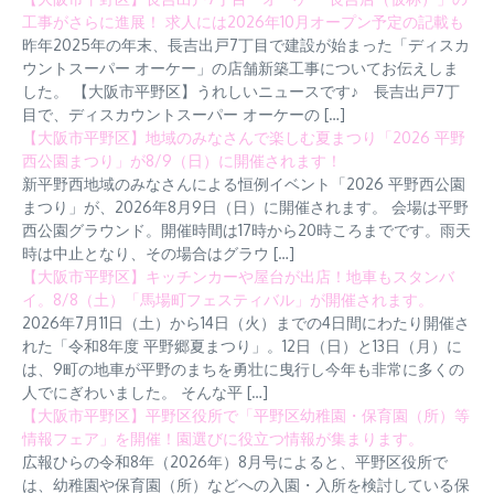
工事がさらに進展！ 求人には2026年10月オープン予定の記載も
昨年2025年の年末、長吉出戸7丁目で建設が始まった「ディスカ
ウントスーパー オーケー」の店舗新築工事についてお伝えしま
した。 【大阪市平野区】うれしいニュースです♪ 長吉出戸7丁
目で、ディスカウントスーパー オーケーの […]
【大阪市平野区】地域のみなさんで楽しむ夏まつり「2026 平野
西公園まつり」が8/9（日）に開催されます！
新平野西地域のみなさんによる恒例イベント「2026 平野西公園
まつり」が、2026年8月9日（日）に開催されます。 会場は平野
西公園グラウンド。開催時間は17時から20時ころまでです。雨天
時は中止となり、その場合はグラウ […]
【大阪市平野区】キッチンカーや屋台が出店！地車もスタンバ
イ。8/8（土）「馬場町フェスティバル」が開催されます。
2026年7月11日（土）から14日（火）までの4日間にわたり開催さ
れた「令和8年度 平野郷夏まつり」。12日（日）と13日（月）に
は、9町の地車が平野のまちを勇壮に曳行し今年も非常に多くの
人でにぎわいました。 そんな平 […]
【大阪市平野区】平野区役所で「平野区幼稚園・保育園（所）等
情報フェア」を開催！園選びに役立つ情報が集まります。
広報ひらの令和8年（2026年）8月号によると、平野区役所で
は、幼稚園や保育園（所）などへの入園・入所を検討している保