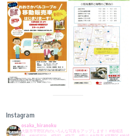
Instagram
osaka_hiranoku
大阪市平野区内のいろんな写真をアップします！
#地域活
動 #地域福祉 #防犯 #防災 #祭り
#大阪市 #平野区 #地域