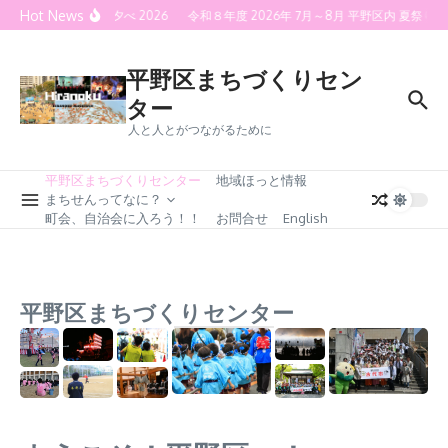
Skip to content
Hot News
喜連灯火の夕べ 2026
令和８年度 2026年 7月～8月 平野区内 夏祭り
平野区まちづくりセン
ター
人と人とがつながるために
平野区まちづくりセンター
地域ほっと情報
まちせんってなに？
町会、自治会に入ろう！！
お問合せ
English
平野区まちづくりセンター