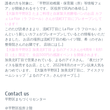
護者の方を対象に、「平野区幼稚園・保育園（所）等情報フェ
ア」が開催されるそうです。 区役所で区内の各幼 […]
【大阪市平野区】たまご料理と自家製天然酵母パンのお店 カフ
ェ La Flor（ラ フロール）さんが流町3丁目にプレオープンして
います！
このたび読者さまより、流町3丁目に La Flor（ラ フロール）さ
んという新しいカフェがプレオープンしているとの情報をいただ
きました。 お店の場所は流町3丁目の桧ハイツ1階、希（のぞみ）
整骨院さんのお隣です。 店頭には […]
【大阪市平野区】加美北8丁目 よるのアイスさんが4周年！8月1
日（土）限定で、全品500円の感謝イベントを開催されます。
加美北8丁目で営業されている、よるのアイスさん。「夜だけア
イスを販売するお店」として、2022年8月のオープン以来人気を
あつめています。 【大阪市平野区】加美北8丁目に、アイスクリ
ームショップ「よるのアイス」さんがオープ […]
Contact us
平野区まちづくりセンター
＠平野区役所２階