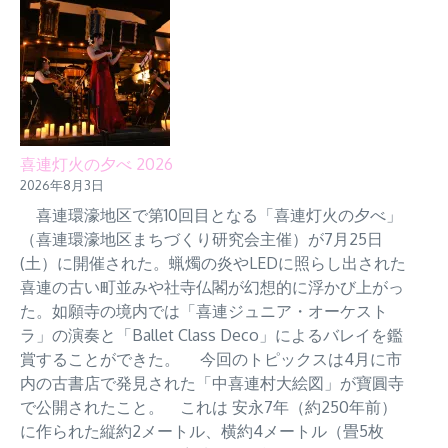
喜連灯火の夕べ 2026
2026年8月3日
喜連環濠地区で第10回目となる「喜連灯火の夕べ」
（喜連環濠地区まちづくり研究会主催）が7月25日
(土）に開催された。蝋燭の炎やLEDに照らし出された
喜連の古い町並みや社寺仏閣が幻想的に浮かび上がっ
た。如願寺の境内では「喜連ジュニア・オーケスト
ラ」の演奏と「Ballet Class Deco」によるバレイを鑑
賞することができた。 今回のトピックスは4月に市
内の古書店で発見された「中喜連村大絵図」が寶圓寺
で公開されたこと。 これは 安永7年（約250年前）
に作られた縦約2メートル、横約4メートル（畳5枚