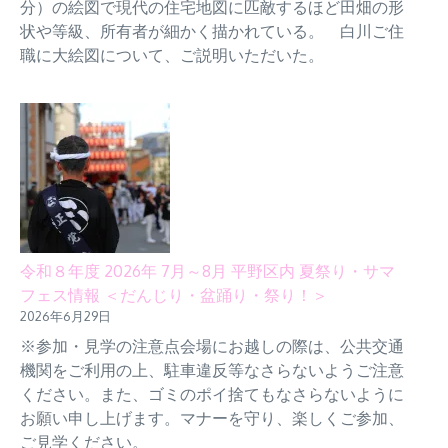
分）の絵図で現代の住宅地図に匹敵するほど田畑の形
状や等級、所有者が細かく描かれている。 白川ご住
職に大絵図について、ご説明いただいた。
令和８年度 2026年 7月～8月 平野区内 夏祭り・サマ
フェス情報 ＜だんじり・盆踊り・祭り！＞
2026年6月29日
※参加・見学の注意点会場にお越しの際は、公共交通
機関をご利用の上、駐車違反等なさらないようご注意
ください。また、ゴミのポイ捨てもなさらないように
お願い申し上げます。マナーを守り、楽しくご参加、
ご見学ください。