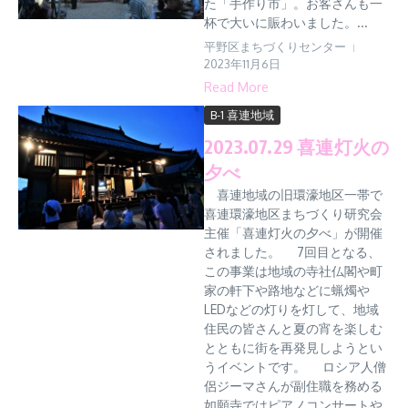
た「手作り市」。お客さんも一
杯で大いに賑わいました。...
平野区まちづくりセンター
2023年11月6日
Read More
B-1 喜連地域
2023.07.29 喜連灯火の
夕べ
喜連地域の旧環濠地区一帯で
喜連環濠地区まちづくり研究会
主催「喜連灯火の夕べ」が開催
されました。 7回目となる、
この事業は地域の寺社仏閣や町
家の軒下や路地などに蝋燭や
LEDなどの灯りを灯して、地域
住民の皆さんと夏の宵を楽しむ
とともに街を再発見しようとい
うイベントです。 ロシア人僧
侶ジーマさんが副住職を務める
如願寺ではピアノコンサートや