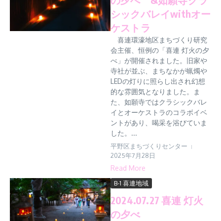
シックバレイwithオー
ケストラ
喜連環濠地区まちづくり研究
会主催、恒例の「喜連 灯火の夕
べ」が開催されました。旧家や
寺社が並ぶ、まちなかが蝋燭や
LEDの灯りに照らし出され幻想
的な雰囲気となりました。ま
た、如願寺ではクラシックバレ
イとオーケストラのコラボイベ
ントがあり、喝采を浴びていま
した。...
平野区まちづくりセンター
2025年7月28日
Read More
B-1 喜連地域
2024.07.27 喜連 灯火
の夕べ