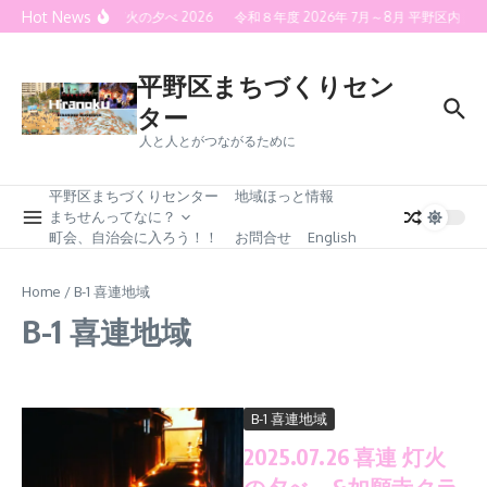
Skip to content
Hot News
喜連灯火の夕べ 2026
令和８年度 2026年 7月～8月 平野区内
平野区まちづくりセン
ター
人と人とがつながるために
平野区まちづくりセンター
地域ほっと情報
まちせんってなに？
町会、自治会に入ろう！！
お問合せ
English
Home
/
B-1 喜連地域
B-1 喜連地域
B-1 喜連地域
2025.07.26 喜連 灯火
の夕べ &如願寺クラ