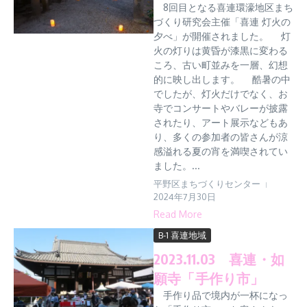
8回目となる喜連環濠地区まち
づくり研究会主催「喜連 灯火の
夕べ」が開催されました。 灯
火の灯りは黄昏が漆黒に変わる
ころ、古い町並みを一層、幻想
的に映し出します。 酷暑の中
でしたが、灯火だけでなく、お
寺でコンサートやバレーが披露
されたり、アート展示などもあ
り、多くの参加者の皆さんが涼
感溢れる夏の宵を満喫されてい
ました。...
平野区まちづくりセンター
2024年7月30日
Read More
B-1 喜連地域
2023.11.03 喜連・如
願寺「手作り市」
手作り品で境内が一杯になっ