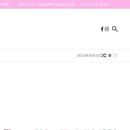
026.06.13 瓜破西声掛け隊合同会議
2026.05.24 長原東 防災訓練(40号館＆社
2026年8月6日