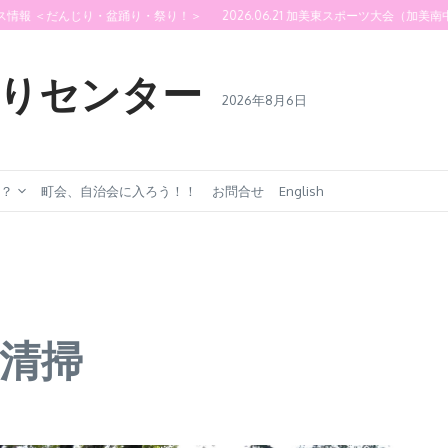
だんじり・盆踊り・祭り！＞
2026.06.21 加美東スポーツ大会（加美南中学校）
2
りセンター
2026年8月6日
？
町会、自治会に入ろう！！
お問合せ
English
環濠清掃