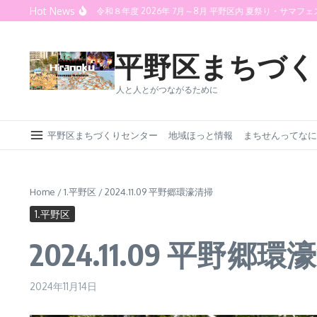
Skip to content
Hot News
 2026
令和８年度 2026年 7月～8月 平野区内 夏祭り・サマフェス情報 ＜
平野区まちづく
人と人とがつながるために
平野区まちづくりセンター
地域ほっと情報
まちせんってなに
Home
/
1.平野区
/
2024.11.09 平野郷環濠清掃
1.平野区
2024.11.09 平野郷
2024年11月14日