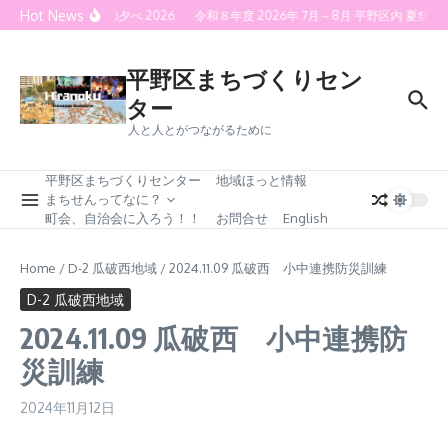
Skip to content
Hot News
喜連灯火の夕べ 2026
令和８年度 2026年 7月～8月 平野区内 夏
平野区まちづくりセン
ター
人と人とがつながるために
平野区まちづくりセンター
地域ほっと情報
まちせんってなに？
町会、自治会に入ろう！！
お問合せ
English
Home
/
D-2 瓜破西地域
/
2024.11.09 瓜破西 小中連携防災訓練
D-2 瓜破西地域
2024.11.09 瓜破西 小中連携防
災訓練
2024年11月12日