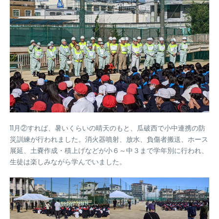
11月②すれば、暑いくらいの晴天のもと、瓜破西で小中連携の防
災訓練が行われました。消火器噴射、放水、負傷者搬送、ホース
展延、土嚢作成・積上げなどが小６～中３まで学年別に行われ、
生徒は楽しみながら学んでいました。