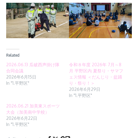
Related
2026.06.13 瓜破西声掛け隊
令和８年度 2026年 7月～8
合同会議
月 平野区内 夏祭り・サマフ
2026年6月15日
ェス情報 ＜だんじり・盆踊
In "1.平野区"
り・祭り！＞
2026年6月29日
In "1.平野区"
2026.06.21 加美東スポーツ
大会（加美南中学校）
2026年6月22日
In "1.平野区"