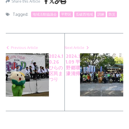
Share this Article
Tagged:
地域活動協議会
平野区
瓜破西地域
訓練
防災
Previous Article
Next Article
2024.1
2024.1
0.26
1.09 平
ひらの
野郷環
区民ま
濠清掃
つり