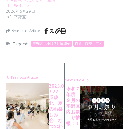
り・祭り！＞
2026年6月29日
In "1.平野区"
Share this Article
Tagged:
平野区、地域活動協議会
百歳、喫茶、百才
Previous Article
Next Article
2025.0
令和７
7.27
年度
瓜破
９月の
北 夏
平野区
のお楽
内お祭
しみ
り情
会 な
報！！
つのわ