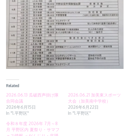
Related
2026.06.13 瓜破西声掛け隊
2026.06.21 加美東スポーツ
合同会議
大会（加美南中学校）
2026年6月15日
2026年6月22日
In "1.平野区"
In "1.平野区"
令和８年度 2026年 7月～8
月 平野区内 夏祭り・サマフ
ェス情報 ＜だんじり・盆踊