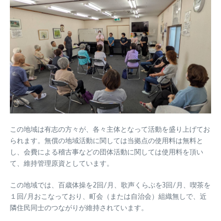
この地域は有志の方々が、各々主体となって活動を盛り上げてお
られます。無償の地域活動に関しては当拠点の使用料は無料と
し、会費による稽古事などの団体活動に関しては使用料を頂い
て、維持管理原資としています。
この地域では、百歳体操を2回/月、歌声くらぶを3回/月、喫茶を
１回/月おこなっており、町会（または自治会）組織無しで、近
隣住民同士のつながりが維持されています。