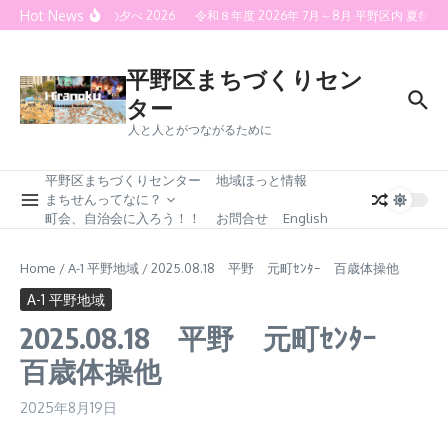
Skip to content
Hot News
喜連灯火の夕べ 2026
令和８年度 2026年 7月～8月 平野区内 夏
平野区まちづくりセン
ター
人と人とがつながるために
平野区まちづくりセンター
地域ほっと情報
まちせんってなに？
町会、自治会に入ろう！！
お問合せ
English
Home
/
A-1 平野地域
/
2025.08.18 平野 元町ｾﾝﾀｰ 百歳体操他
A-1 平野地域
2025.08.18 平野 元町ｾﾝﾀｰ
百歳体操他
2025年8月19日