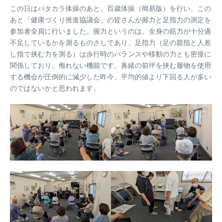
この日はパタカラ体操のあと、百歳体操（簡易版）を行い、この
あと「健康づくり推進協議会」の皆さんが握力と足指力の測定を
参加者全員に行いました。握力というのは、全身の筋力が十分過
不足しているかを測るものさしであり、足指力（足の親指と人差
し指で挟む力を測る）は歩行時のバランスや移動の力とも密接に
関係しており、侮れない機能です。鼻緒の前坪を挟む履物を使用
する機会が圧倒的に減少した昨今、平均的値より下回る人が多い
のではないかと思われます。