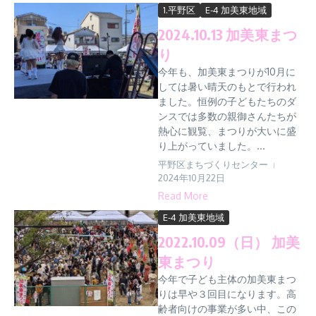
1.平野区
E-4 加美東地域
2024.10.13 加美東まつ
り
今年も、加美東まつりが10月に
しては暑い晴天のもとで行われ
ました。恒例の子どもたちのダ
ンスでは多数の親御さんたちが
熱心に観覧、まつりが大いに盛
り上がっていました。...
平野区まちづくりセンター
2024年10月22日
Read More
E-4 加美東地域
2022.10.09（日） 加美
東まつり
今年で子ども主体の加美東まつ
りは早や３回目になります。高
齢者向けの事業が多い中、この