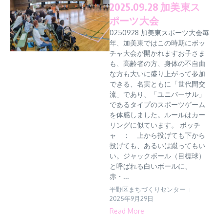
2025.09.28 加美東ス
ポーツ大会
0250928 加美東スポーツ大会毎
年、加美東ではこの時期にボッ
チャ大会が開かれますお子さま
も、高齢者の方、身体の不自由
な方も大いに盛り上がって参加
できる、名実ともに「世代間交
流」であり、「ユニバーサル」
であるタイプのスポーツゲーム
を体感しました。ルールはカー
リングに似ています。 ボッチ
ャ ： 上から投げても下から
投げても、あるいは蹴ってもい
い。ジャックボール（目標球）
と呼ばれる白いボールに、
赤・...
平野区まちづくりセンター
2025年9月29日
Read More