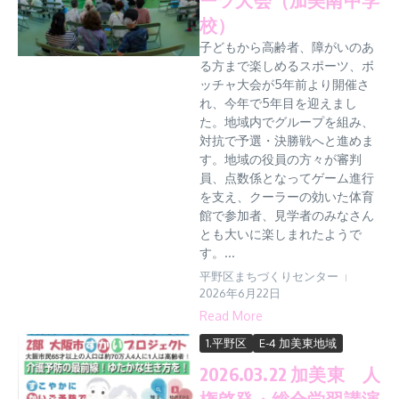
校）
子どもから高齢者、障がいのあ
る方まで楽しめるスポーツ、ボ
ッチャ大会が5年前より開催さ
れ、今年で5年目を迎えまし
た。地域内でグループを組み、
対抗で予選・決勝戦へと進めま
す。地域の役員の方々が審判
員、点数係となってゲーム進行
を支え、クーラーの効いた体育
館で参加者、見学者のみなさん
とも大いに楽しまれたようで
す。...
平野区まちづくりセンター
2026年6月22日
Read More
1.平野区
E-4 加美東地域
2026.03.22 加美東 人
権啓発・総合学習講演