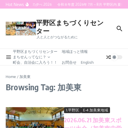
Skip to content
Hot News
喜連灯火の夕べ 2026
令和８年度 2026年 7月～8月 平野区内 
平野区まちづくりセン
ター
人と人とがつながるために
平野区まちづくりセンター
地域ほっと情報
まちせんってなに？
町会、自治会に入ろう！！
お問合せ
English
Home
/
加美東
Browsing Tag: 加美東
1.平野区
E-4 加美東地域
2026.06.21 加美東スポ
ーツ大会（加美南中学