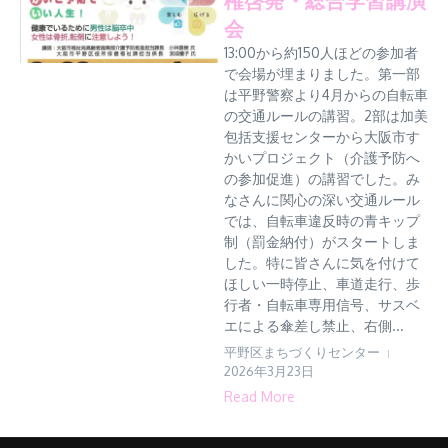
会
13:00から約150人ほどの参加者
で会場が埋まりました。第一部
は平野警察より4月からの自転車
の交通ルールの講習。2部は加美
包括支援センターから大阪市す
かいプロジェクト（介護予防へ
の参加促進）の講習でした。み
なさんに関心の深い交通ルール
では、自転車違反時の青キップ
制（罰金納付）がスタートしま
した。特に皆さんに気を付けて
ほしい一時停止、車道走行、歩
行者・自転車専用信号、サスベ
エによる傘差し禁止、右側...
平野区まちづくりセンター
2026年3月23日
Read More