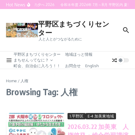
Skip to content
Hot News
喜連灯火の夕べ 2026
令和８年度 2026年 7月～8月 平野区内 
平野区まちづくりセン
ター
人と人とがつながるために
平野区まちづくりセンター
地域ほっと情報
まちせんってなに？
町会、自治会に入ろう！！
お問合せ
English
Home
/
人権
Browsing Tag: 人権
1.平野区
E-4 加美東地域
2026.03.22 加美東 人
権啓発・総合学習講演