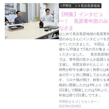
1.平野区
C-5 長吉長原地域
【特集】インタビュ
ー！ 長原青年団のみ
なさま
はじめて長吉長原地域の長原青
団のみなさんにインタビューを
せていただきました。 今回は、2
歳から39歳まで5名の方が集ま
くださいました。 長吉長原地
では、青年団の皆さんが盆踊り
主催し、布団太鼓やだんじり、
神輿が町中を練り歩く秋祭りは
会の方々と共に開催しておられ
す。コロナ禍が明け、秋祭りを
格的に開催したのは4年ぶり（実
2日通しで開催したのは5年ぶり
年前は雨で2日通しででき...
平野区まちづくりセンター
2023年12月18日