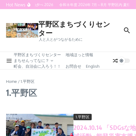
Skip to content
Hot News
喜連灯火の夕べ 2026
令和８年度 2026年 7月～8月 平野区内 夏
平野区まちづくりセン
ター
人と人とがつながるために
平野区まちづくりセンター
地域ほっと情報
まちせんってなに？
町会、自治会に入ろう！！
お問合せ
English
Home
/
1.平野区
1.平野区
1.平野区
2024.10.14 「SDGsな
域活動 ~能登災害支援