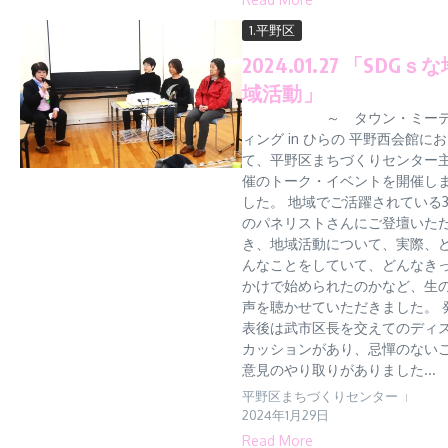
1.平野区
2024.01.27 「SDGｓ
域活動」
～ タウン・ミー
ィング in ひらの 平野西会館に
て、平野区まちづくりセンター
催のトーク・イベントを開催し
した。 地域でご活躍されている
のパネリストさんにご登壇いた
き、地域活動について、実際、
んなことをしていて、どんなき
かけで始められたのかなど、生
声を聴かせていただきました。 
表後は武市区長を交えてのディ
カッションがあり、忌憚のない
意見のやり取りがありました...
平野区まちづくりセンター
2024年1月29日
Read More