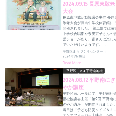
2024.09.15 長原東敬老
大会
長原東地域活動協議会主催 長原
敬老大会が長吉中学校体育館に
開催されました。 第二部では長
中学校合唱部や奈美京子さんの
謡ショーがあり、皆さんに楽し
でいただけたようです。...
平野区まちづくりセンター
2024年9月18日
Read More
1.平野区
A-4 平野南地域
2024.08.12 平野南にぎ
やか講座
平野区民ホールにて、平野南社
福祉協議会主催「第9回 平野南
ぎやか講座」が開催されました
当日は「子ども防災クイズ＆ミ
オンズフィーバー上映会」があ