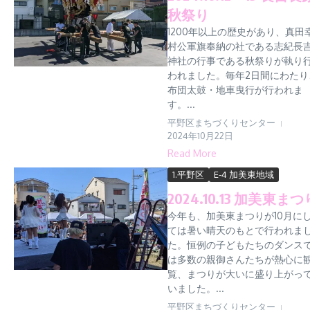
秋祭り
1200年以上の歴史があり、真田
村公軍旗奉納の社である志紀長
神社の行事である秋祭りが執り
われました。毎年2日間にわたり
布団太鼓・地車曳行が行われま
す。...
平野区まちづくりセンター
2024年10月22日
Read More
1.平野区
E-4 加美東地域
2024.10.13 加美東まつ
今年も、加美東まつりが10月に
ては暑い晴天のもとで行われま
た。恒例の子どもたちのダンス
は多数の親御さんたちが熱心に
覧、まつりが大いに盛り上がっ
いました。...
平野区まちづくりセンター