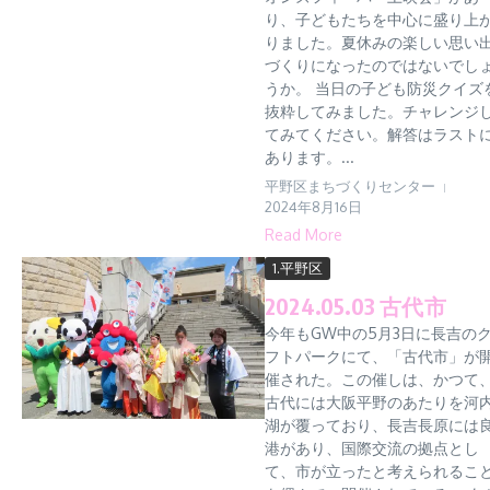
り、子どもたちを中心に盛り上
りました。夏休みの楽しい思い
づくりになったのではないでし
うか。 当日の子ども防災クイズ
抜粋してみました。チャレンジ
てみてください。解答はラスト
あります。...
平野区まちづくりセンター
2024年8月16日
Read More
1.平野区
2024.05.03 古代市
今年もGW中の5月3日に長吉の
フトパークにて、「古代市」が
催された。この催しは、かつて
古代には大阪平野のあたりを河
湖が覆っており、長吉長原には
港があり、国際交流の拠点とし
て、市が立ったと考えられるこ