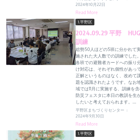
2024年10月22日
Read More
1.平野区
2024.09.29 平野 HU
訓練
総勢50人ほどの5班に分かれて
施された大人数での訓練でした
各班での避難者カードへの振り
け対応は、それぞれ個性があっ
正解というものはなく、改めて
題を認識されたようです。なお
域では11月に実施する、訓練を含
防災フェスタに本日の教訓を生
したいと考えておられます。...
平野区まちづくりセンター
2024年9月30日
Read More
1.平野区