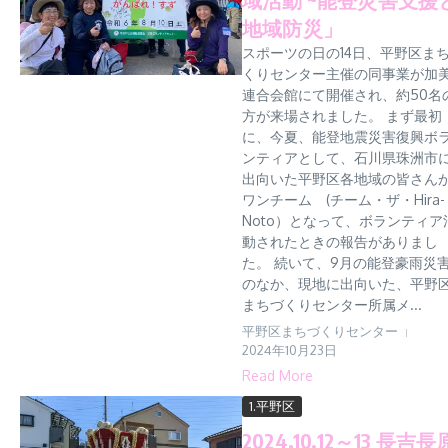
地域防災」
スポーツの日の14日、平野区ま
くりセンター主催の同事業が加
連合会館にて開催され、約50名
方が来場されました。 まず最初
に、今夏、能登地震災害復興ボ
ンティアとして、石川県珠洲市
出向いた平野区各地域の皆さん
ワンチーム (チーム・ザ・Hira-
Noto）となって、ボランティア
動されたときの報告がありまし
た。 続いて、9月の能登豪雨災
のなか、現地に出向いた、平野
まちづくりセンター所属メ...
平野区まちづくりセンター
2024年10月23日
Read More
1.平野区
2024.10.12～13 長吉長