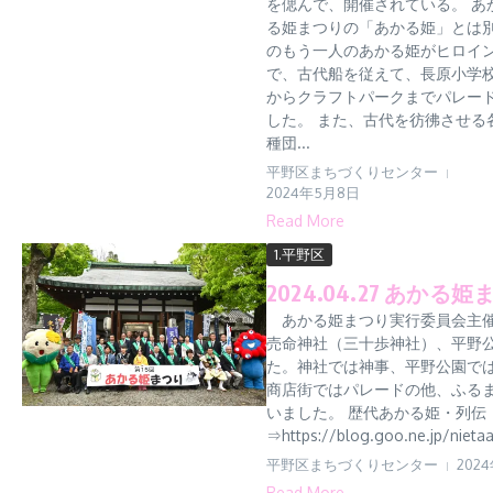
を偲んで、開催されている。 あ
る姫まつりの「あかる姫」とは
のもう一人のあかる姫がヒロイ
で、古代船を従えて、長原小学
からクラフトパークまでパレー
した。 また、古代を彷彿させる
種団...
平野区まちづくりセンター
2024年5月8日
Read More
1.平野区
2024.04.27 あかる
あかる姫まつり実行委員会主催
売命神社（三十歩神社）、平野
た。神社では神事、平野公園で
商店街ではパレードの他、ふる
いました。 歴代あかる姫・列伝
⇒https://blog.goo.ne.jp/nieta
平野区まちづくりセンター
202
Read More