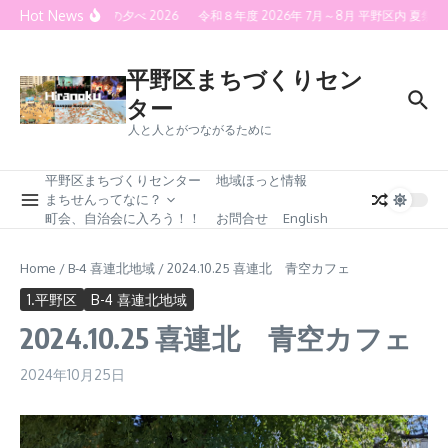
Skip to content
Hot News
喜連灯火の夕べ 2026
令和８年度 2026年 7月～8月 平野区内 夏
平野区まちづくりセン
ター
人と人とがつながるために
平野区まちづくりセンター
地域ほっと情報
まちせんってなに？
町会、自治会に入ろう！！
お問合せ
English
Home
/
B-4 喜連北地域
/
2024.10.25 喜連北 青空カフェ
1.平野区
B-4 喜連北地域
2024.10.25 喜連北 青空カフェ
2024年10月25日