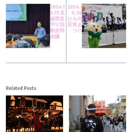
2024.1
2024.1
0.19 瓜
0.26
破西見
ひらの
守り活
区民ま
動合同
つり
会議
Related Posts