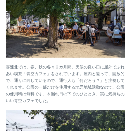
喜連北では、春、秋の各々２カ月間、天候の良い日に屋外でふれ
あい喫茶「青空カフェ」をされています。屋内と違って、開放的
で、通りに面しているので、通行人も「何だろう？」と注視して
くれます。公園の一部だけを使用する地元地域活動なので、公園
の使用料は無料です。木漏れ日の下でのひととき、実に気持ちの
いい青空カフェでした。