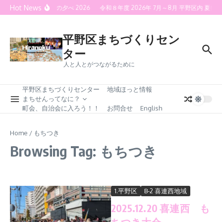
Skip to content
Hot News
喜連灯火の夕べ 2026
令和８年度 2026年 7月～8月 平野区内 
平野区まちづくりセン
ター
人と人とがつながるために
平野区まちづくりセンター
地域ほっと情報
まちせんってなに？
町会、自治会に入ろう！！
お問合せ
English
Home
/
もちつき
Browsing Tag: もちつき
1.平野区
B-2 喜連西地域
2025.12.20 喜連西 も
ちつき大会