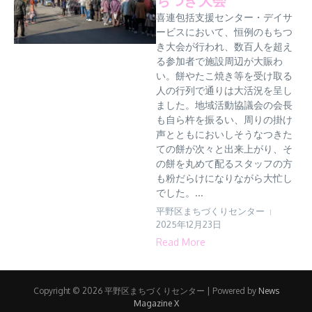
喜連包括支援センター・デイサ
ービスにおいて、恒例のもちつ
き大会が行われ、数百人を超え
る参加者で施設周辺が大賑わ
い。餅やたこ焼き等を受け取る
人の行列で通りは大活況を呈し
ました。地域活動協議会の会長
も自ら杵を振るい、周りの掛け
声とともにおいしそうなつきた
ての餅が次々と出来上がり、そ
の餅を丸めて配るスタッフの方
も粉だらけになりながら大忙し
でした。...
平野区まちづくりセンター
2025年12月23日
Read More
Copyright © 2026 平野区まちづくりセンター | Powered by
News
Magazine X