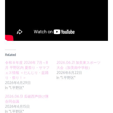
Related
令和８年度 2026年 7月～8
2026.06.21 加美東スポーツ
月 平野区内 夏祭り・サマフ
大会（加美南中学校）
ェス情報 ＜だんじり・盆踊
2026年6月22日
り・祭り！＞
In "1.平野区"
2026年6月29日
In "1.平野区"
2026.06.13 瓜破西声掛け隊
合同会議
2026年6月15日
In "1.平野区"