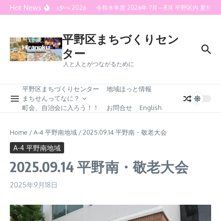
Skip to content
Hot News
喜連灯火の夕べ 2026
令和８年度 2026年 7月～8月 平野区内 夏
平野区まちづくりセン
ター
人と人とがつながるために
平野区まちづくりセンター
地域ほっと情報
まちせんってなに？
町会、自治会に入ろう！！
お問合せ
English
Home
/
A-4 平野南地域
/
2025.09.14 平野南・敬老大会
A-4 平野南地域
2025.09.14 平野南・敬老大会
2025年9月18日