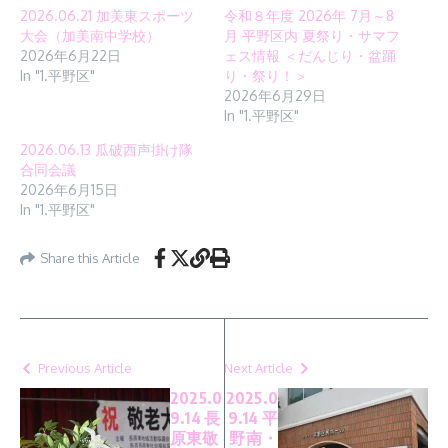
2026.06.21 加美東スポーツ
令和８年度 2026年 7月～8
大会（加美南中学校）
月 平野区内 夏祭り・サマフ
2026年6月22日
ェス情報 ＜だんじり・盆踊
In "1.平野区"
り・祭り！＞
2026年6月29日
In "1.平野区"
2026.06.13 瓜破西声掛け隊
合同会議
2026年6月15日
In "1.平野区"
Share this Article
Previous Article
Next Article
2025.0
2025.0
9.14 長
9.14 平
原東敬
野南・