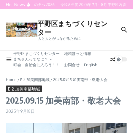
Skip to content
Hot News
喜連灯火の夕べ 2026
令和８年度 2026年 7月～8月 平野区内 
平野区まちづくりセン
ター
人と人とがつながるために
平野区まちづくりセンター
地域ほっと情報
まちせんってなに？
町会、自治会に入ろう！！
お問合せ
English
Home
/
E-2 加美南部地域
/
2025.09.15 加美南部・敬老大会
E-2 加美南部地域
2025.09.15 加美南部・敬老大会
2025年9月18日