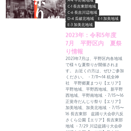
A-4 平野南地域
C-1 長吉東部地域
C-6 長吉川辺地域
D-4 瓜破北地域
E-1 加美地域
E-3 加美北地域
2023年：令和5年度
7月 平野区内 夏祭
り情報
2023年7月は、平野区内各地域
で様々な夏祭りが開催されま
す。 お近くの方は、ぜひご参加
ください。 ・7/11〜14 杭全神
社 平野郷夏まつり【エリア】
平野地域、平野西地域、新平野
西地域、平野南地域 ・7/15〜16
正覚寺だんじり祭り【エリア】
加美地域、加美北地域 ・7/15〜
16 長吉東部 盆踊り大会@六反
さくら公園【エリア】長吉東部
地域 ・7/29 川辺盆踊り大会@