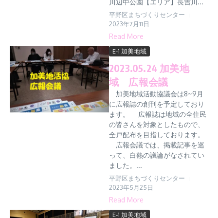
川辺中公園【エリア】長吉川...
平野区まちづくりセンター
2023年7月11日
Read More
E-1 加美地域
2023.05.24 加美地
域 広報会議
加美地域活動協議会は8~9月
に広報誌の創刊を予定しており
ます。 広報誌は地域の全住民
の皆さんを対象としたもので、
全戸配布を目指しております。
広報会議では、掲載記事を巡
って、白熱の議論がなされてい
ました。...
平野区まちづくりセンター
2023年5月25日
Read More
E-1 加美地域