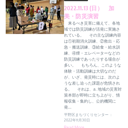
2022.11.13 (日） 加
美・防災演習
来るべき災害に備えて、各地
域では防災訓練が活発に実施さ
れている。 その主な訓練内容
は①初期消火訓練、②救出・応
急・搬送訓練、③給食・給水訓
練、④煙・エレベーターなどの
防災訓練であったりする場合が
多い。 もちろん、このような
体験・活動訓練は大切なのだ
が、いざ、発災時には、次のよ
うな差し迫った課題が危惧され
る。 それは、a. 地域の災害対
策本部が即時に立ち上がり、情
報収集・集約し、公的機関に
発...
平野区まちづくりセンター
2022年11月30日
Read More