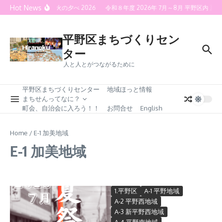
Skip to content
Hot News
喜連灯火の夕べ 2026
令和８年度 2026年 7月～8月 平野区内
平野区まちづくりセン
ター
人と人とがつながるために
平野区まちづくりセンター
地域ほっと情報
まちせんってなに？
町会、自治会に入ろう！！
お問合せ
English
Home
/
E-1 加美地域
E-1 加美地域
1.平野区
A-1 平野地域
A-2 平野西地域
A-3 新平野西地域