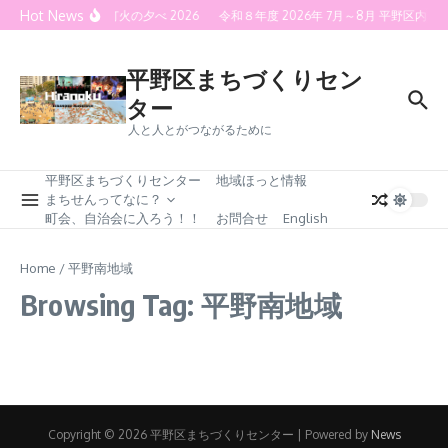
Skip to content
Hot News
喜連灯火の夕べ 2026
令和８年度 2026年 7月～8月 平野区
平野区まちづくりセン
ター
人と人とがつながるために
平野区まちづくりセンター
地域ほっと情報
まちせんってなに？
町会、自治会に入ろう！！
お問合せ
English
Home
/
平野南地域
Browsing Tag: 平野南地域
Copyright © 2026 平野区まちづくりセンター | Powered by
News