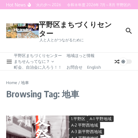
Skip to content
Hot News
喜連灯火の夕べ 2026
令和８年度 2026年 7月～8月 平野区内
平野区まちづくりセン
ター
人と人とがつながるために
平野区まちづくりセンター
地域ほっと情報
まちせんってなに？
町会、自治会に入ろう！！
お問合せ
English
Home
/
地車
Browsing Tag: 地車
1.平野区
A-1 平野地域
A-2 平野西地域
A-3 新平野西地域