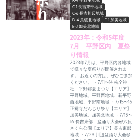
A-4 平野南地域
C-1 長吉東部地域
C-6 長吉川辺地域
D-4 瓜破北地域
E-1 加美地域
E-3 加美北地域
2023年：令和5年度
7月 平野区内 夏祭
り情報
2023年7月は、平野区内各地域
で様々な夏祭りが開催されま
す。 お近くの方は、ぜひご参加
ください。 ・7/11〜14 杭全神
社 平野郷夏まつり【エリア】
平野地域、平野西地域、新平野
西地域、平野南地域 ・7/15〜16
正覚寺だんじり祭り【エリア】
加美地域、加美北地域 ・7/15〜
16 長吉東部 盆踊り大会@六反
さくら公園【エリア】長吉東部
地域 ・7/29 川辺盆踊り大会@