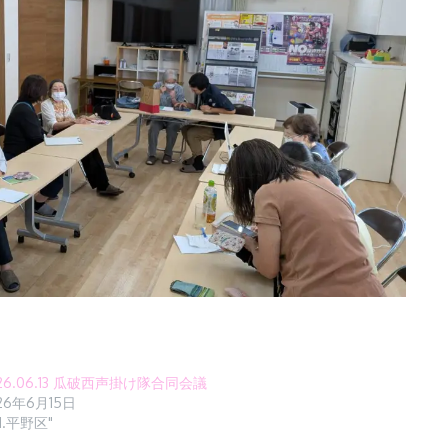
26.06.13 瓜破西声掛け隊合同会議
26年6月15日
 "1.平野区"