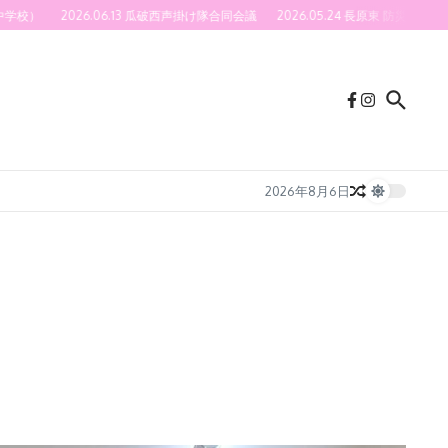
）
2026.06.13 瓜破西声掛け隊合同会議
2026.05.24 長原東 防災訓練(40
2026年8月6日