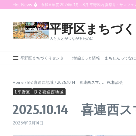
Skip to content
Hot News
の夕べ 2026
令和８年度 2026年 7月～8月 平野区内 夏祭り・サマフェス情
平野区まちづく
人と人とがつながるために
平野区まちづくりセンター
地域ほっと情報
まちせんってなに
Home
/
B-2 喜連西地域
/
2025.10.14 喜連西スマホ、PC相談会
1.平野区
B-2 喜連西地域
2025.10.14 喜連
2025年10月14日