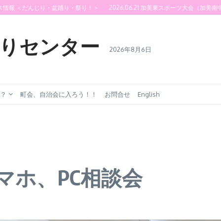
報 ＜だんじり・盆踊り・祭り！＞
2026.06.21 加美東スポーツ大会（加美南中学校
りセンター
2026年8月6日
？
町会、自治会に入ろう！！
お問合せ
English
西スマホ、PC相談会